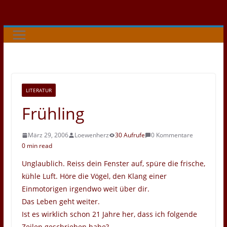
Zum
Inhalt
springen
LITERATUR
Frühling
März 29, 2006
Loewenherz
30 Aufrufe
0 Kommentare
0 min read
Unglaublich. Reiss dein Fenster auf, spüre die frische,
kühle Luft. Höre die Vögel, den Klang einer
Einmotorigen irgendwo weit über dir.
Das Leben geht weiter.
Ist es wirklich schon 21 Jahre her, dass ich folgende
Zeilen geschrieben habe?