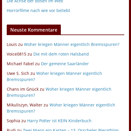
Die Achse der Bösen im Web
Horrorfilme nach wie vor beliebt
Neuste Kommentare
Louis
zu
Woher kriegen Männer eigentlich Bremsspuren?
Voice0815
zu
Die mit dem roten Halsband
Michael Fabel
zu
Der gemeine Saarländer
Uwe S. Sich
zu
Woher kriegen Männer eigentlich
Bremsspuren?
Chans im Gnück
zu
Woher kriegen Männer eigentlich
Bremsspuren?
Mikuliszyn, Walter
zu
Woher kriegen Männer eigentlich
Bremsspuren?
Sophia
zu
Harry Potter ist KEIN Kinderbuch
Rudi
zu
Zwei Mann ein Kasten – 13. Orscheler Bierathlon