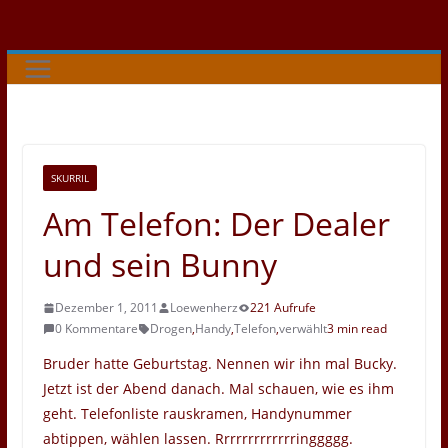
Zum
Inhalt
springen
SKURRIL
Am Telefon: Der Dealer
und sein Bunny
Dezember 1, 2011
Loewenherz
221 Aufrufe
0 Kommentare
Drogen
,
Handy
,
Telefon
,
verwählt
3 min read
Bruder hatte Geburtstag. Nennen wir ihn mal Bucky.
Jetzt ist der Abend danach. Mal schauen, wie es ihm
geht. Telefonliste rauskramen, Handynummer
abtippen, wählen lassen. Rrrrrrrrrrrrringgggg.