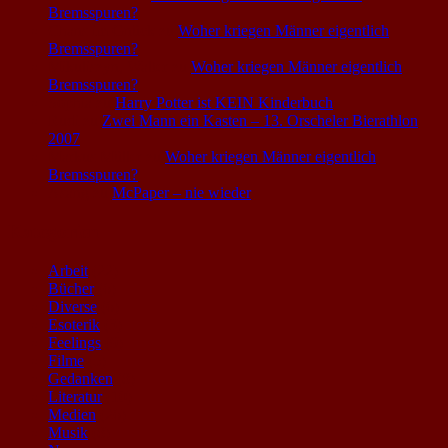
Bremsspuren?
Chans im Gnück
zu
Woher kriegen Männer eigentlich
Bremsspuren?
Mikuliszyn, Walter
zu
Woher kriegen Männer eigentlich
Bremsspuren?
Sophia
zu
Harry Potter ist KEIN Kinderbuch
Rudi
zu
Zwei Mann ein Kasten – 13. Orscheler Bierathlon
2007
Markus Müller
zu
Woher kriegen Männer eigentlich
Bremsspuren?
Asang
zu
McPaper – nie wieder
Kategorien
Arbeit
(22)
Bücher
(6)
Diverse
(6)
Esoterik
(3)
Feelings
(9)
Filme
(5)
Gedanken
(8)
Literatur
(10)
Medien
(26)
Musik
(8)