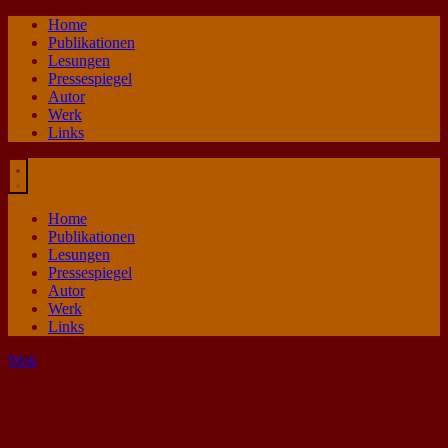
Zum
Home
Inhalt
Publikationen
springen
Lesungen
Pressespiegel
Autor
Werk
Links
Home
Publikationen
Lesungen
Pressespiegel
Autor
Werk
Links
Web
Bloggen