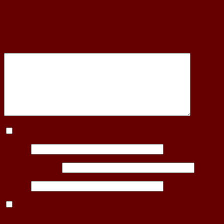
Schreibe einen Kommentar
Deine E-Mail-Adresse wird nicht veröffentlicht.
Erforderliche
Felder sind mit
*
markiert
Kommentar
*
Benachrichtigen Sie mich über weitere Kommentare via E-Mail
Name
*
E-Mail-Adresse
*
Website
Name, E-Mail-Adresse und Website in diesem Browser für
meinen nächsten Kommentar speichern.