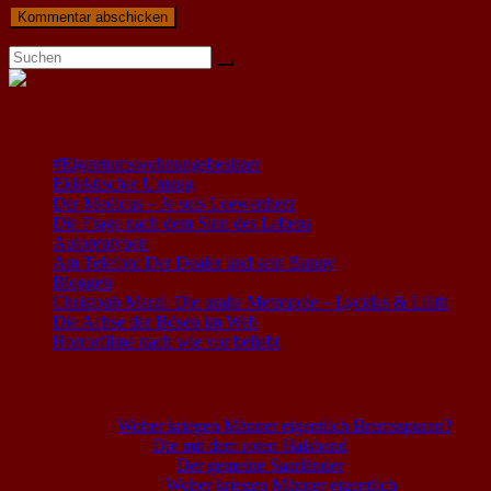
Letzte Artikel
#Eigentumswohnungsbesitzer
Eklektischer Umzug
Der Medicus – Je suis Loewenherz
Die Frage nach dem Sinn des Lebens
Autorentypen
Am Telefon: Der Dealer und sein Bunny
Bloggen
Christoph Marzi: Die uralte Metropole – Lycidas & Lilith
Die Achse der Bösen im Web
Horrorfilme nach wie vor beliebt
Neuste Kommentare
Louis
zu
Woher kriegen Männer eigentlich Bremsspuren?
Voice0815
zu
Die mit dem roten Halsband
Michael Fabel
zu
Der gemeine Saarländer
Uwe S. Sich
zu
Woher kriegen Männer eigentlich