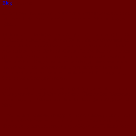
Blog
0 min read
Ja, der Löwe macht sich rar. Muss sich um schnödes Geldverdienen
kümmern. Dabei ist es ja nicht so, dass es hier nichts zu bloggen
gäbe…
Ich könnte fast ständig was zum Weltgeschehen von mir geben. Zur
Politik, zur Kultur, zur politischen Kultur (jaja, soweit vorhanden).
Zum fehlenden Unrechtsbewusstsein bei Politikern. Den Internet-
Ausdruckern an der Macht. Stoff genug für eine dicke Soap-Opera
gibt es jede Woche. Und immer wenn ich denke: Jetzt reicht’s, mir
platzt gleich der Kragen, wenn ich nicht blogge, dann begebe ich
mich in tiefe Meditation oder wühle mich durch den Berg voll
Arbeit und wenn ich dann wieder auftauche, ist die Energie weg.
Oder die Zeit. Oder gleich beides.
Wobei es nicht nur was zu meckern gibt. Nein, auch über meinen
Umzug und den Vergleich zweier Städte. Über schöne Erfahrungen
hier in Bayern, mit denen ich naturierter Hesse gar nicht gerechnet
hätte.
Bisserl traurig, schließlich blogge ich hier seit urewig vielen Jahren.
Heute habe ich immerhin ein paar weitere Software-Arbeiten an
dieser Seite gemacht, die schon lange nötig waren. Vielleicht ist es ja
ein kleiner „Hallo Wach“-Effekt. Schaun mer mal…