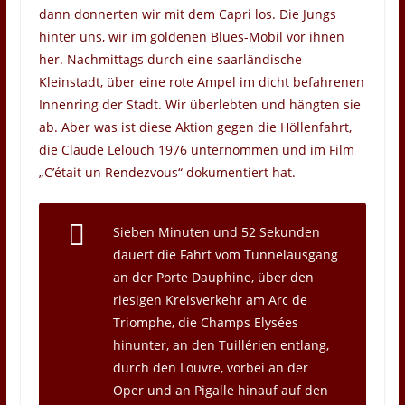
dann donnerten wir mit dem Capri los. Die Jungs
hinter uns, wir im goldenen Blues-Mobil vor ihnen
her. Nachmittags durch eine saarländische
Kleinstadt, über eine rote Ampel im dicht befahrenen
Innenring der Stadt. Wir überlebten und hängten sie
ab. Aber was ist diese Aktion gegen die Höllenfahrt,
die Claude Lelouch 1976 unternommen und im Film
„C’était un Rendezvous“ dokumentiert hat.
Sieben Minuten und 52 Sekunden
dauert die Fahrt vom Tunnelausgang
an der Porte Dauphine, über den
riesigen Kreisverkehr am Arc de
Triomphe, die Champs Elysées
hinunter, an den Tuillérien entlang,
durch den Louvre, vorbei an der
Oper und an Pigalle hinauf auf den