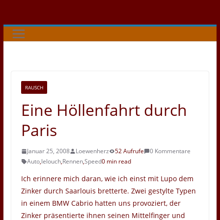
Zum
Inhalt
springen
RAUSCH
Eine Höllenfahrt durch
Paris
Januar 25, 2008
Loewenherz
52 Aufrufe
0 Kommentare
Auto
,
lelouch
,
Rennen
,
Speed
0 min read
Ich erinnere mich daran, wie ich einst mit Lupo dem
Zinker durch Saarlouis bretterte. Zwei gestylte Typen
in einem BMW Cabrio hatten uns provoziert, der
Zinker präsentierte ihnen seinen Mittelfinger und