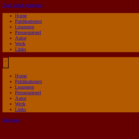
Zum Inhalt springen
Home
Publikationen
Lesungen
Pressespiegel
Autor
Werk
Links
Home
Publikationen
Lesungen
Pressespiegel
Autor
Werk
Links
Regional
Mir KOMMt’s