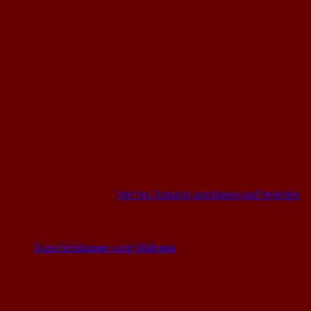
Niederes Selbst…. Ohne an diese Wurzeln zu gehen, bleibt alles
beim Alten.
Nur mit Strategievorgaben bleibt man die fette Beute seines eigenen
Saboteurs!
Die Quintessenz von Mirsakarim Norbekov spricht mir so richtig
aus dem Herzen:
UM ETWAS ZU ERREICHEN, MUSS MAN HANDELN!!
Es erwartet Euch ein außergewöhnliches Lesevergnügen!
von Prof. Dr. Dr. Dr. Mirsakarim Norbekov
Broschiert: 347 Seiten
Verlag: Arkana TB; Auflage: 1 (9. Januar 2008)
Preis: EUR 12,50
Ihr könnt Euch das Buch
hier bei Amazon anschauen und bestellen
.
Ähnliche Beiträge:
Horst Schlämmer wird Millionär