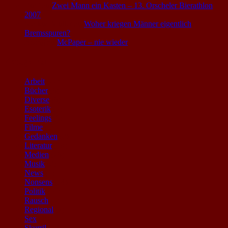
Rudi
zu
Zwei Mann ein Kasten – 13. Orscheler Bierathlon
2007
Markus Müller
zu
Woher kriegen Männer eigentlich
Bremsspuren?
Asang
zu
McPaper – nie wieder
Kategorien
Arbeit
(22)
Bücher
(6)
Diverse
(6)
Esoterik
(3)
Feelings
(9)
Filme
(5)
Gedanken
(8)
Literatur
(10)
Medien
(26)
Musik
(8)
News
(1)
Nonsens
(14)
Politik
(35)
Rausch
(3)
Regional
(7)
Sex
(10)
Skurril
(18)