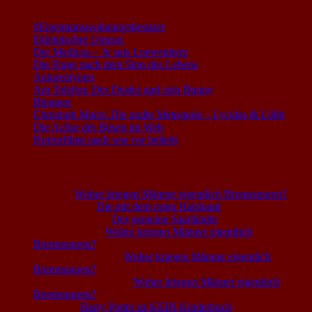
#Eigentumswohnungsbesitzer
Eklektischer Umzug
Der Medicus – Je suis Loewenherz
Die Frage nach dem Sinn des Lebens
Autorentypen
Am Telefon: Der Dealer und sein Bunny
Bloggen
Christoph Marzi: Die uralte Metropole – Lycidas & Lilith
Die Achse der Bösen im Web
Horrorfilme nach wie vor beliebt
Neuste Kommentare
Louis
zu
Woher kriegen Männer eigentlich Bremsspuren?
Voice0815
zu
Die mit dem roten Halsband
Michael Fabel
zu
Der gemeine Saarländer
Uwe S. Sich
zu
Woher kriegen Männer eigentlich
Bremsspuren?
Chans im Gnück
zu
Woher kriegen Männer eigentlich
Bremsspuren?
Mikuliszyn, Walter
zu
Woher kriegen Männer eigentlich
Bremsspuren?
Sophia
zu
Harry Potter ist KEIN Kinderbuch