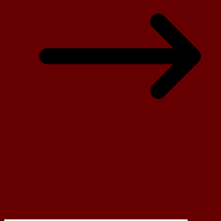
Schreibe einen Kommentar
Deine E-Mail-Adresse wird nicht veröffentlicht.
Erforderliche
Felder sind mit
*
markiert
Kommentar
*