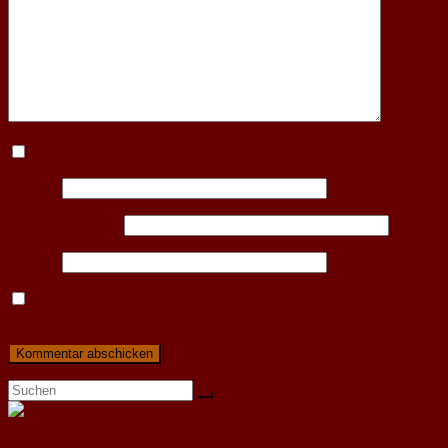
Benachrichtigen Sie mich über weitere Kommentare via E-Mail
Name
*
E-Mail-Adresse
*
Website
Name, E-Mail-Adresse und Website in diesem Browser für
meinen nächsten Kommentar speichern.
Letzte Artikel