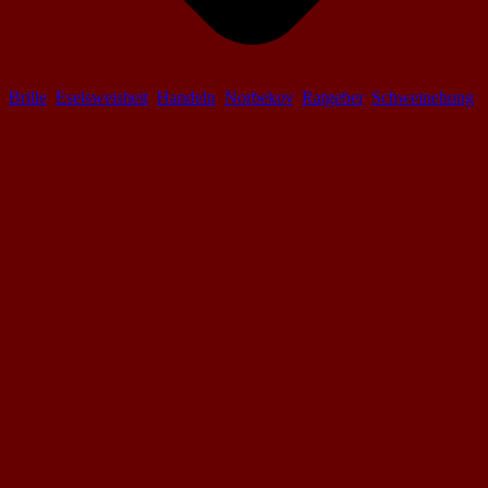
Brille
,
Eselsweisheit
,
Handeln
,
Norbekov
,
Ratgeber
,
Schweinehung
1 min read
In diesem Augentrainingsbuch geht es nicht nur um Dioptrien,
sondern um den Durchblick in jeder Beziehung. Es ist keines der
gängigen Übungsbücher für die Augen, sondern eine Hilfe für den
Kampf gegen den „inneren Schweinehund“. Und da der ein
mächtiger Gegner ist, sind die notwendigen Maßnahmen nicht
gerade zimperlich. Rau aber herzerfrischend wird man durch die
Übungen, die bezeichnenderweise erst am Ende des Buches stehen,
geführt. Bei allen chronischen Erkrankungen – und das ist eben
auch das nicht mehr richtig Sehen – ist der innere Schweinehund
uns immer einen Schritt voraus. Hinter Norbekovs Methode der
„beschleunigten Unterweisung“ steht dabei ein beeindruckendes,
ganzheitliches Konzept.
Aufgrund meiner langjährigen Erfahrung als Trainerin und
Therapeutin kann ich nur bestätigen, dass man im Leben und vor
allem bei Krankheiten nicht umhin kommt, sich mit seinem Speicher
auseinander zu setzen, und glasklar die Richtung vorzugeben. Egal
wie man ihn nennt: Innerer Schweinehund, Ego, Unterbewusstsein,