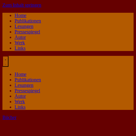
Zum Inhalt springen
Home
Publikationen
Lesungen
Pressespiegel
Autor
Werk
Links
Home
Publikationen
Lesungen
Pressespiegel
Autor
Werk
Links
Bücher
Buchtipp „Eselsweisheit: Der Schlüssel