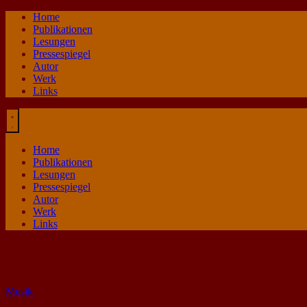
Zum
Home
Inhalt
Publikationen
springen
Lesungen
Pressespiegel
Autor
Werk
Links
Home
Publikationen
Lesungen
Pressespiegel
Autor
Werk
Links
the pops
Musik