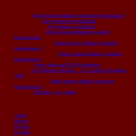
Neuste Kommentare
Louis
zu
Woher kriegen Männer eigentlich Bremsspuren?
Voice0815
zu
Die mit dem roten Halsband
Michael Fabel
zu
Der gemeine Saarländer
Uwe S. Sich
zu
Woher kriegen Männer eigentlich
Bremsspuren?
Chans im Gnück
zu
Woher kriegen Männer eigentlich
Bremsspuren?
Mikuliszyn, Walter
zu
Woher kriegen Männer eigentlich
Bremsspuren?
Sophia
zu
Harry Potter ist KEIN Kinderbuch
Rudi
zu
Zwei Mann ein Kasten – 13. Orscheler Bierathlon
2007
Markus Müller
zu
Woher kriegen Männer eigentlich
Bremsspuren?
Asang
zu
McPaper – nie wieder
Kategorien
Arbeit
(22)
Bücher
(6)
Diverse
(6)
Esoterik
(3)