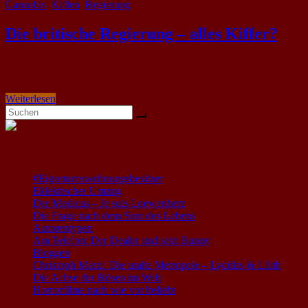
Cannabis
,
Kiffen
,
Regierung
0 min read
Die britische Regierung – alles Kiffer?
So geht das: In der Jugend noch hemmlungslos an der Tüte
gezogen, heute die harte Linie gegen THC-haltige Gräser. Kaum
Weiterlesen
Letzte Artikel
#Eigentumswohnungsbesitzer
Eklektischer Umzug
Der Medicus – Je suis Loewenherz
Die Frage nach dem Sinn des Lebens
Autorentypen
Am Telefon: Der Dealer und sein Bunny
Bloggen
Christoph Marzi: Die uralte Metropole – Lycidas & Lilith
Die Achse der Bösen im Web
Horrorfilme nach wie vor beliebt