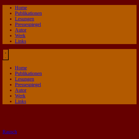
Zum
Home
Inhalt
Publikationen
springen
Lesungen
Pressespiegel
Autor
Werk
Links
Home
Publikationen
Lesungen
Pressespiegel
Autor
Werk
Links
Kiffen
Rausch