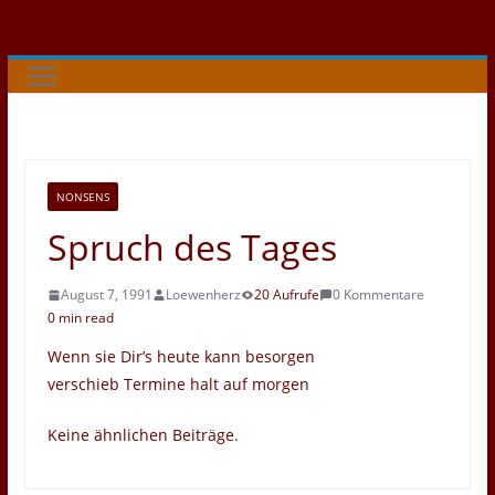
Zum
Inhalt
springen
NONSENS
Spruch des Tages
August 7, 1991
Loewenherz
20 Aufrufe
0 Kommentare
0 min read
Wenn sie Dir’s heute kann besorgen
verschieb Termine halt auf morgen
Keine ähnlichen Beiträge.